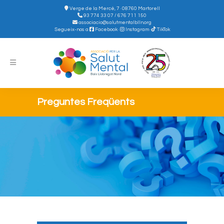
Verge de la Mercè, 7 · 08760 Martorell
93 774 33 07 / 676 711 150
associacio@salutmentalblln.org
Segueix-nos a
Facebook
·
Instagram
·
TikTok
Preguntes Freqüents