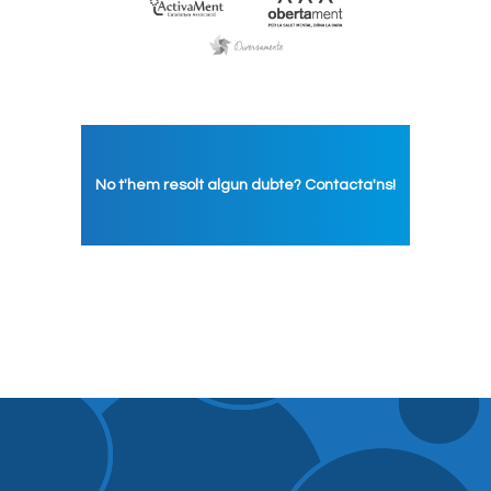
No t'hem resolt algun dubte? Contacta'ns!