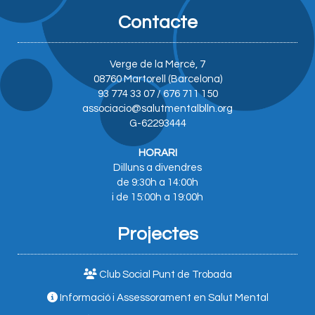
Contacte
Verge de la Mercè, 7
08760 Martorell (Barcelona)
93 774 33 07 / 676 711 150
associacio@salutmentalblln.org
G-62293444
HORARI
Dilluns a divendres
de 9:30h a 14:00h
i de 15:00h a 19:00h
Projectes
Club Social Punt de Trobada
Informació i Assessorament en Salut Mental