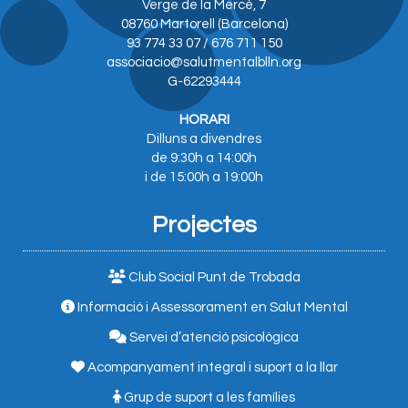
Verge de la Mercè, 7
08760 Martorell (Barcelona)
93 774 33 07 / 676 711 150
associacio@salutmentalblln.org
G-62293444
HORARI
Dilluns a divendres
de 9:30h a 14:00h
i de 15:00h a 19:00h
Projectes
Club Social Punt de Trobada
Informació i Assessorament en Salut Mental
Servei d’atenció psicològica
Acompanyament integral i suport a la llar
Grup de suport a les famílies