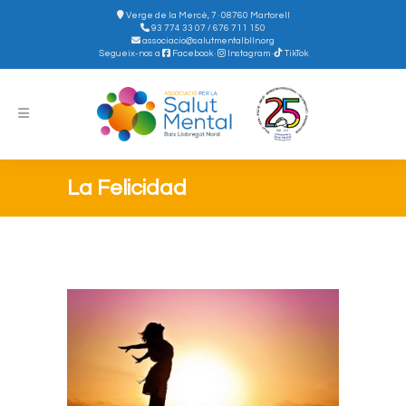
Verge de la Mercè, 7 · 08760 Martorell
93 774 33 07 / 676 711 150
associacio@salutmentalblln.org
Segueix-nos a
Facebook
·
Instagram
·
TikTok
La Felicidad