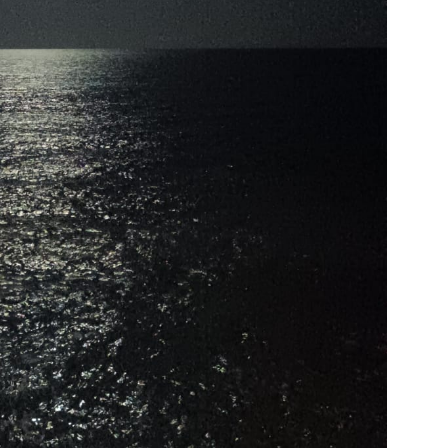
E
N
R
M