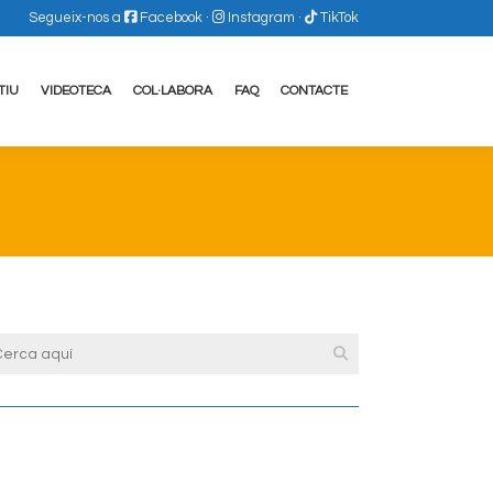
Segueix-nos a
Facebook
·
Instagram
·
TikTok
TIU
VIDEOTECA
COL·LABORA
FAQ
CONTACTE
View