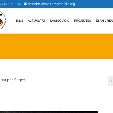
7 / 676 711 150
·
associacio@salutmentalblln.org
INICI
ACTUALITAT
L’ASSOCIACIÓ
PROJECTES
ESPAI CREA
jant per Sitges.