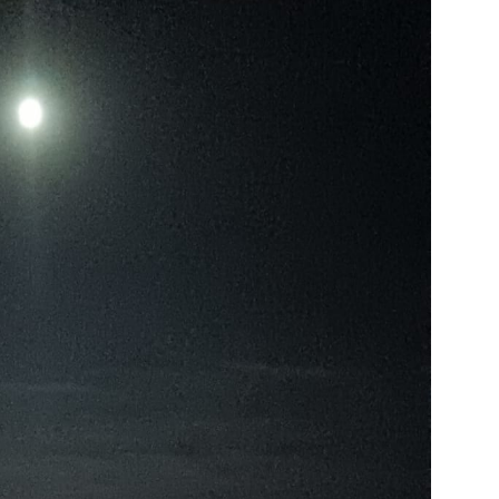
S
M
C
A
L
D