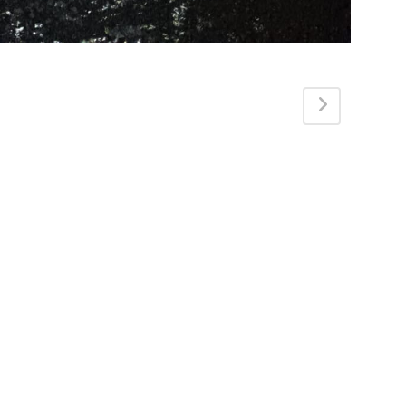
F
L
L
E
L