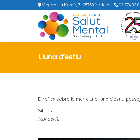
Verge de la Mercè, 7 · 08760 Martorell
·
93 774 33 0
Lluna d’estiu
El reflex sobre la mar d’una lluna d’estiu, passe
Sitges,
Manuel R.