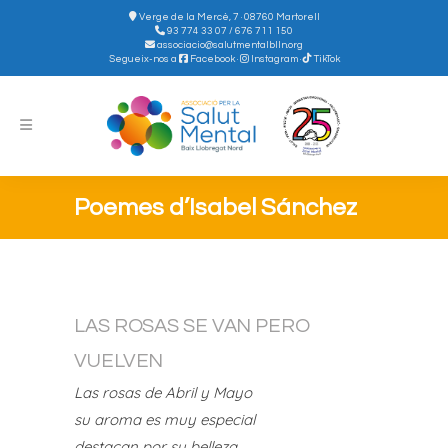
Verge de la Mercè, 7 · 08760 Martorell
93 774 33 07 / 676 711 150
associacio@salutmentalblln.org
Segueix-nos a
Facebook
·
Instagram
·
TikTok
Poemes d’Isabel Sánchez
LAS ROSAS SE VAN PERO
VUELVEN
Las rosas de Abril y Mayo
su aroma es muy especial
destacan por su belleza