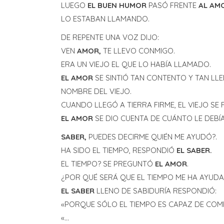
LUEGO
EL BUEN HUMOR
PASÓ FRENTE
AL AM
LO ESTABAN LLAMANDO.
DE REPENTE UNA VOZ DIJO:
VEN
AMOR,
TE LLEVO CONMIGO.
ERA UN VIEJO EL QUE LO HABÍA LLAMADO.
EL AMOR
SE SINTIÓ TAN CONTENTO Y TAN LL
NOMBRE DEL VIEJO.
CUANDO LLEGÓ A TIERRA FIRME, EL VIEJO SE F
EL AMOR
SE DIO CUENTA DE CUÁNTO LE DEBÍ
SABER,
PUEDES DECIRME QUIÉN ME AYUDÓ?.
HA SIDO EL TIEMPO, RESPONDIÓ
EL SABER.
EL TIEMPO? SE PREGUNTÓ
EL AMOR
.
¿POR QUÉ SERÁ QUE EL TIEMPO ME HA AYUD
EL SABER
LLENO DE SABIDURÍA RESPONDIÓ:
«PORQUE SÓLO EL TIEMPO ES CAPAZ DE COM
«…