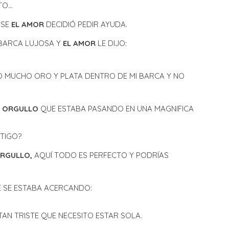
TO…
RSE
EL AMOR
DECIDIÓ PEDIR AYUDA.
 BARCA LUJOSA Y
EL AMOR
LE DIJO:
E
N
 MUCHO ORO Y PLATA DENTRO DE MI BARCA Y NO
R
L
ORGULLO
QUE ESTABA PASANDO EN UNA MAGNíFICA
TIGO?
ORGULLO,
AQUÍ TODO ES PERFECTO Y PODRÍAS
M
 SE ESTABA ACERCANDO:
TAN TRISTE QUE NECESITO ESTAR SOLA.