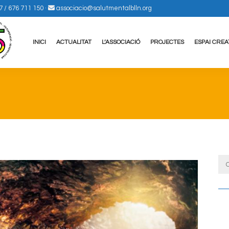
7 / 676 711 150
·
associacio@salutmentalblln.org
INICI
ACTUALITAT
L’ASSOCIACIÓ
PROJECTES
ESPAI CREA