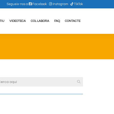
Segueix-nos a
Facebook
·
Instagram
·
TikTok
TIU
VIDEOTECA
COL·LABORA
FAQ
CONTACTE
View