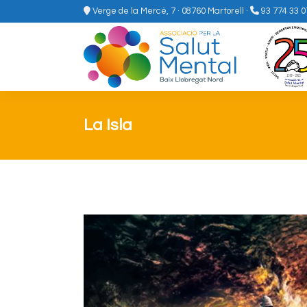
Verge de la Mercè, 7 · 08760 Martorell
·
93 774 33 0
La Isla