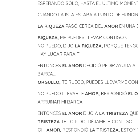
ESPERANDO SÓLO, HASTA EL ÚLTIMO MOMEN
CUANDO LA ISLA ESTABA A PUNTO DE HUNDI
LA RIQUEZA
PASÓ CERCA DEL
AMOR
EN UNA
RIQUEZA,
ME PUEDES LLEVAR CONTIGO?.
NO PUEDO, DIJO
LA RIQUEZA,
PORQUE TENGO
HAY LUGAR PARA TI.
ENTONCES
EL AMOR
DECIDIÓ PEDIR AYUDA A
BARCA…
ORGULLO,
TE RUEGO, PUEDES LLEVARME CON
NO PUEDO LLEVARTE
AMOR,
RESPONDIÓ
EL 
ARRUINAR MI BARCA.
ENTONCES
EL AMOR
DIJO A
LA TRISTEZA
QUE
TRISTEZA
TE LO PIDO, DÉJAME IR CONTIGO.
OH!
AMOR,
RESPONDIÓ
LA TRISTEZA,
ESTOY 