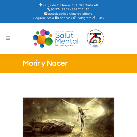
Verge de la Mercè, 7 · 08760 Martorell
93 774 33 07 / 676 711 150
associacio@salutmentalblln.org
Segueix-nos a
Facebook
·
Instagram
·
TikTok
Morir y Nacer