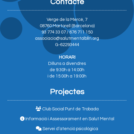
Contacte
Verge de la Mercè, 7
08760 Martorell (Barcelona)
93 774 33 07 / 676 711 150
associacio@salutmentalblln.org
G-62293444
HORARI
Dilluns a divendres
de 9:30h a 14:00h
i de 15:00h a 19:00h
Projectes
Club Social Punt de Trobada
Informació i Assessorament en Salut Mental
Servei d’atenció psicològica