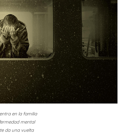
S
M
C
A
ntra en la familia
L
fermedad mental
D
 te da una vuelta