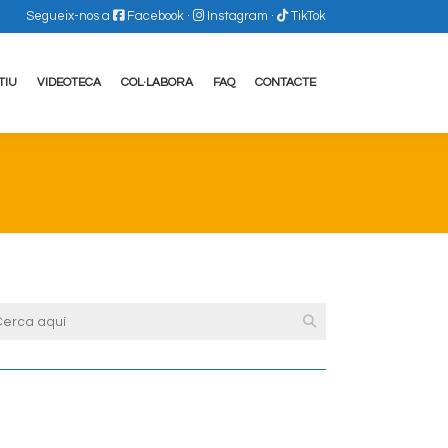
Segueix-nos a
Facebook
·
Instagram
·
TikTok
TIU
VIDEOTECA
COL·LABORA
FAQ
CONTACTE
View