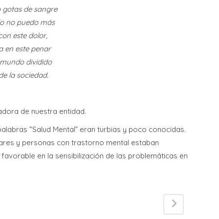
o gotas de sangre
F
do no puedo más
 con este dolor,
a en este penar
 mundo dividido
 de la sociedad.
L
L
adora de nuestra entidad.
alabras “Salud Mental” eran turbias y poco conocidas.
liares y personas con trastorno mental estaban
e favorable en la sensibilización de las problemáticas en
E
L