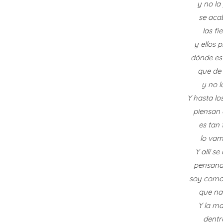
y no la
se acab
las fi
y ellos 
dónde es
que de 
y no l
Y hasta l
piensan 
es tan 
lo vam
Y allí s
pensand
soy como
que nad
Y la ma
dentr