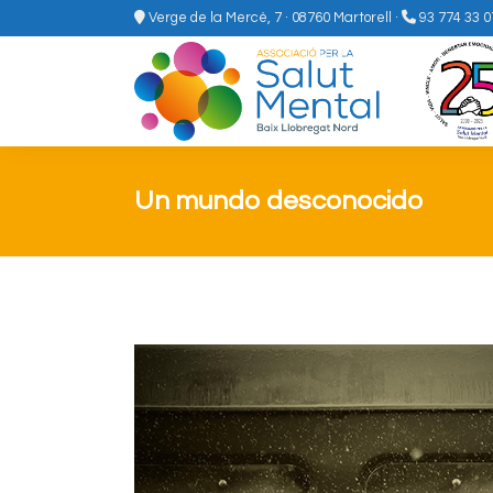
Verge de la Mercè, 7 · 08760 Martorell
·
93 774 33 0
Un mundo desconocido