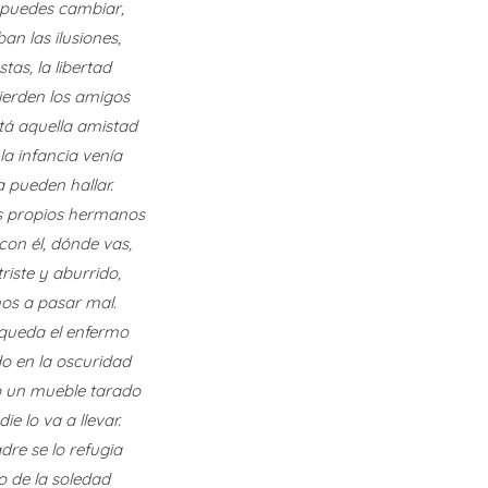
 puedes cambiar,
an las ilusiones,
estas, la libertad
pierden los amigos
tá aquella amistad
E
N
la infancia venía
R
a pueden hallar.
os propios hermanos
con él, dónde vas,
triste y aburrido,
os a pasar mal.
e queda el enfermo
M
o en la oscuridad
 un mueble tarado
ie lo va a llevar.
dre se lo refugia
o de la soledad