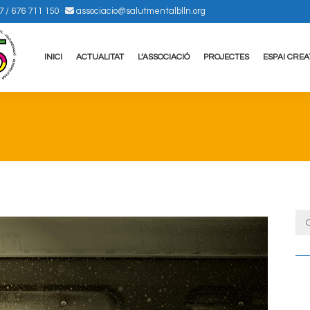
7 / 676 711 150
·
associacio@salutmentalblln.org
INICI
ACTUALITAT
L’ASSOCIACIÓ
PROJECTES
ESPAI CREA