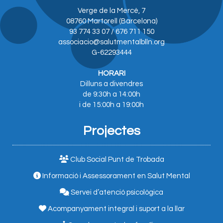
Verge de la Mercè, 7
08760 Martorell (Barcelona)
93 774 33 07 / 676 711 150
associacio@salutmentalblln.org
G-62293444
HORARI
Dilluns a divendres
de 9:30h a 14:00h
i de 15:00h a 19:00h
Projectes
Club Social Punt de Trobada
Informació i Assessorament en Salut Mental
Servei d’atenció psicològica
Acompanyament integral i suport a la llar