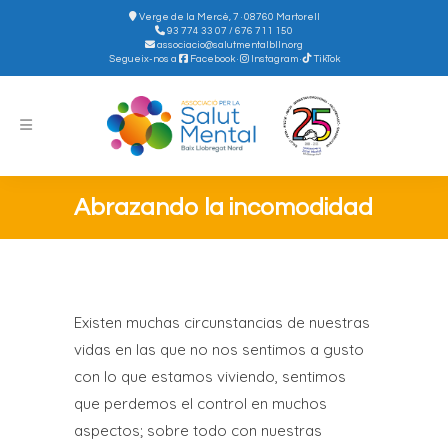
Verge de la Mercè, 7 · 08760 Martorell
93 774 33 07 / 676 711 150
associacio@salutmentalblln.org
Segueix-nos a
Facebook
·
Instagram
·
TikTok
Abrazando la incomodidad
Existen muchas circunstancias de nuestras
vidas en las que no nos sentimos a gusto
con lo que estamos viviendo, sentimos
que perdemos el control en muchos
aspectos; sobre todo con nuestras